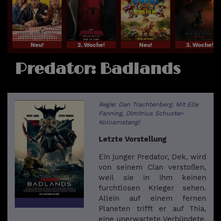
Neu!
2. Woche!
Neu!
3. Woche!
Predator: Badlands
Regie: Dan Trachtenberg. Mit Elle
Fanning, Dimitrius Schuster-
Koloamatangi
Letzte Vorstellung
Ein junger Predator, Dek, wird
von seinem Clan verstoßen,
weil sie in ihm keinen
furchtlosen Krieger sehen.
Allein auf einem fernen
Planeten trifft er auf Thia,
eine unerwartete Verbündete.