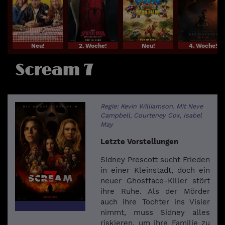
Neu!
2. Woche!
Neu!
4. Woche!
Scream 7
Regie: Kevin Williamson. Mit Neve
Campbell, Courteney Cox, Isabel
May
Letzte Vorstellungen
Sidney Prescott sucht Frieden
in einer Kleinstadt, doch ein
neuer Ghostface-Killer stört
ihre Ruhe. Als der Mörder
auch ihre Tochter ins Visier
nimmt, muss Sidney alles
riskieren, um ihre Familie zu