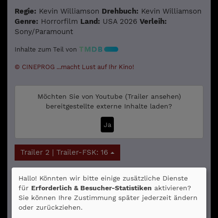
Regie:
Kevin Williamson
Drehbuch:
Kevin Williamson
Genre:
Horrorfilm
Land:
USA 2026
Verleih:
Sony/Paramount
Inhalte zum Teil von
© CINEPROG ...macht Lust auf Ihr Kino!
Möchten Sie von
Youtube (Trailer ansehen)
bereitgestellte externe Inhalte laden?
Ja
Trailer 2 | Trailer-FSK: 16
Hallo! Könnten wir bitte einige zusätzliche Dienste
Kommentare
für
Erforderlich & Besucher-Statistiken
aktivieren?
★
★
★
★
☆
8
Sie können Ihre Zustimmung später jederzeit ändern
oder zurückziehen.
Sharky
am 02.04.2026
★
★
★
★
☆