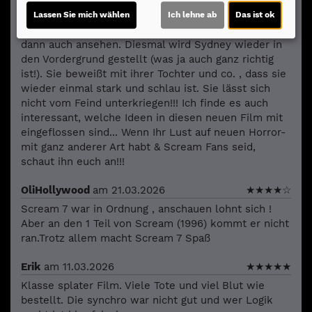
Nun kommt also die Geschichte von Scream auf
Lassen Sie mich wählen
Ich lehne ab
Das ist ok
sieben Filme zu!!! Diesen siebten Teil musste ich mir
dann auch ansehen. Diesmal wird Sydney wieder in
den Vordergrund gestellt (was ja auch ganz richtig
ist!). Sie beweißt mit ihrer Tochter und co. , dass sie
wieder einmal stark und schlau ist. Sie lässt sich
nicht vom Feind unterkriegen!!! Ich finde es auch
interessant, welche Ideen in diesen neuen Film mit
eingeflossen sind... Wenn Ihr Lust auf neuen Horror-
mit ganz anderer Art habt & Scream Fans seid,
schaut ihn euch an!!!
OliHollywood
am 21.03.2026
★
★
★
★
☆
Scream 7 war in Ordnung , anschauen lohnt sich !
Aber an den 1 Teil von Scream (1996) kommt er nicht
ran.Trotz allem macht Scream 7 Spaß
Erik
am 11.03.2026
★
★
★
★
★
Klasse splater Film. Viele Tote und viel Blut wie
bestellt. Die synchro war nicht gut und wer Logik