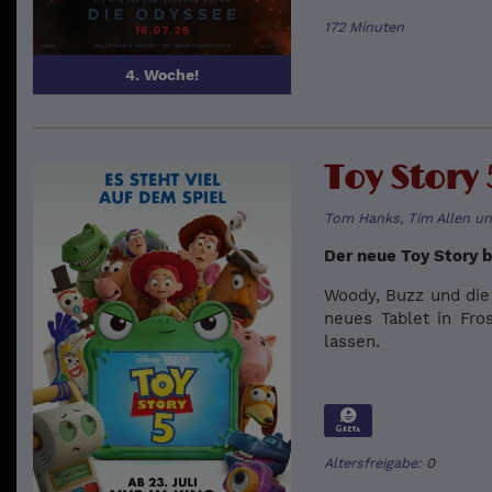
172 Minuten
4. Woche!
Toy Story 
Tom Hanks, Tim Allen un
Der neue Toy Story 
Woody, Buzz und die
neues Tablet in Fro
lassen.
Altersfreigabe:
0