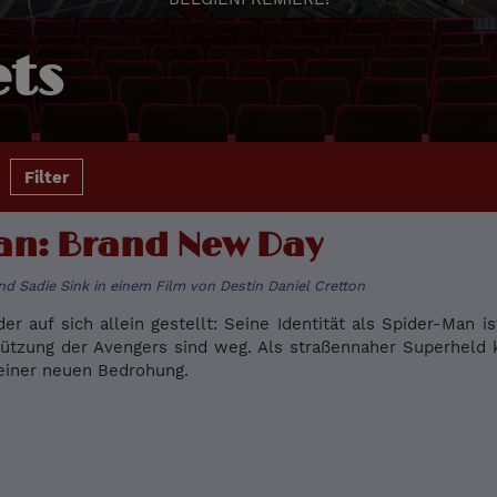
ts
Filter
an: Brand New Day
d Sadie Sink in einem Film von Destin Daniel Cretton
er auf sich allein gestellt: Seine Identität als Spider-Man i
ützung der Avengers sind weg. Als straßennaher Superheld 
einer neuen Bedrohung.