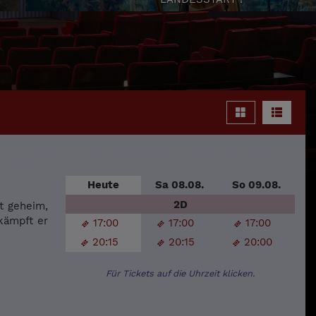
Heute
Sa 08.08.
So 09.08.
2D
st geheim,
kämpft er
17:00
17:00
17:00
20:15
20:15
20:00
Für Tickets auf die Uhrzeit klicken.