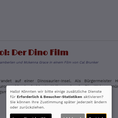
l: Der Dino Film
hamberlen und Mckenna Grace in einem Film von Cal Brunker
andet auf einer Dinosaurier-Insel. Als Bürgermeister 
ourcen abbaut, droht ein Vulkanausbruch. Die Welpen mü
Hallo! Könnten wir bitte einige zusätzliche Dienste
gsmission meistern.
für
Erforderlich & Besucher-Statistiken
aktivieren?
Sie können Ihre Zustimmung später jederzeit ändern
oder zurückziehen.