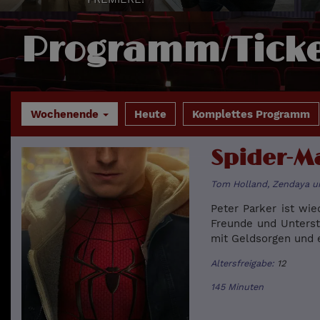
Programm/Ticke
Wochenende
Heute
Komplettes Programm
Spider-M
Tom Holland, Zendaya un
Peter Parker ist wied
Freunde und Unterst
mit Geldsorgen und 
Altersfreigabe:
12
145 Minuten