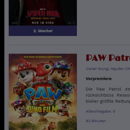
2. Woche!
PAW Patro
Carter Young, Hayden C
Vorpremiere
Die Paw Patrol str
rücksichtslos Ress
bisher größte Rettun
Altersfreigabe:
0
83 Minuten