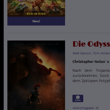
Neu!
Die Odys
Matt Damon, Tom Hollan
Christopher Nolan´s
Nach dem Trojanis
zurückkehren. Doch
dem Zyklopen Polyph
Altersfreigabe:
12