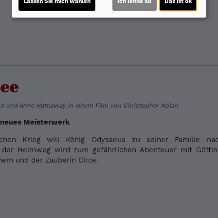
Lassen Sie mich wählen
Ich lehne ab
Das ist ok
see
d und Anne Hathaway in einem Film von Christopher Nolan
 neues Meisterwerk
chen Krieg will König Odysseus zu seiner Familie nac
 der Heimweg wird zum gefährlichen Abenteuer mit Göttin
em und der Zauberin Circe.