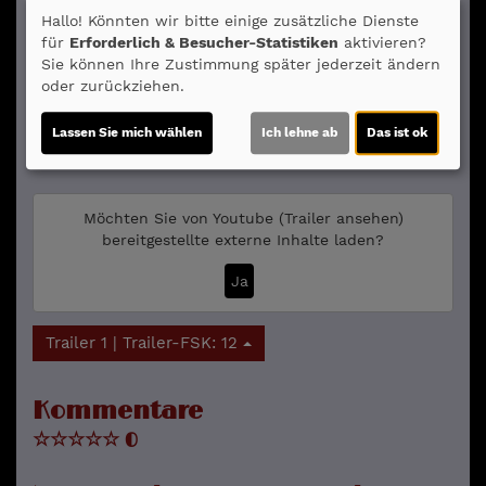
Hallo! Könnten wir bitte einige zusätzliche Dienste
Regie:
Laetitia Dosch
Drehbuch:
Laetitia Dosch
für
Erforderlich & Besucher-Statistiken
aktivieren?
Musik:
David Stanke, David Sztanke
Genre:
Komödie
Sie können Ihre Zustimmung später jederzeit ändern
Verleih:
Weltkino
oder zurückziehen.
Inhalte zum Teil von
Lassen Sie mich wählen
Ich lehne ab
Das ist ok
© CINEPROG ...macht Lust auf Ihr Kino!
Möchten Sie von
Youtube (Trailer ansehen)
bereitgestellte externe Inhalte laden?
Ja
Trailer 1 | Trailer-FSK: 12
Kommentare
☆
☆
☆
☆
☆
0