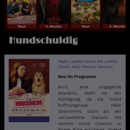
Neu!
2. Woche!
Neu!
4. Woche!
Hundschuldig
Regie: Laetitia Dosch. Mit Laetitia
Dosch, Kodi, Francois Damiens
Neu im Programm
Avril, eine engagierte
Anwältin, steht vor der
Kündigung, da sie meist
hoffnungslose Fälle
übernimmt. Doch als der
verzweifelte Dariuch mit
seinem Hund Cosmos in
ihrem Büro erscheint, ändert