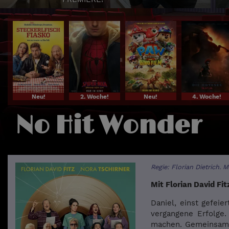
Neu!
2. Woche!
Neu!
4. Woche!
No Hit Wonder
Regie: Florian Dietrich. 
Mit Florian David Fit
Daniel, einst gefeie
vergangene Erfolge.
machen. Gemeinsam s