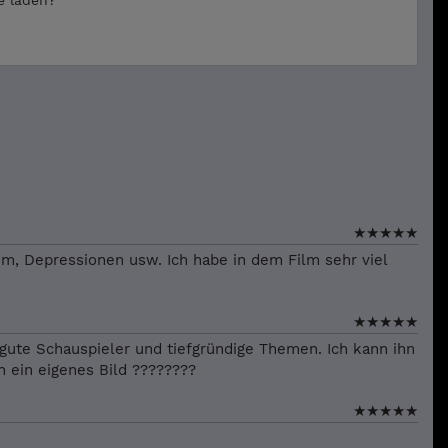
te laden?
★
★
★
★
★
m, Depressionen usw. Ich habe in dem Film sehr viel
★
★
★
★
★
 gute Schauspieler und tiefgründige Themen. Ich kann ihn
h ein eigenes Bild ????????
★
★
★
★
★