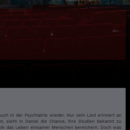
such in der Psychiatrie wieder. Nur sein Lied erinnert an
ht, sieht in Daniel die Chance, ihre Studien bekannt zu
usik das Leben einsamer Menschen bereichern. Doch was