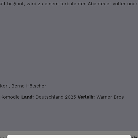
ft beginnt, wird zu einem turbulenten Abenteuer voller une
akeri, Bernd Hölscher
Komödie
Land:
Deutschland 2025
Verleih:
Warner Bros