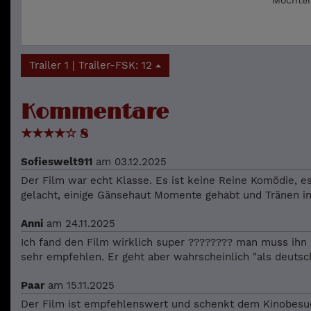
Möchten
Trailer 1 | Trailer-FSK: 12
Kommentare
★
★
★
★
☆
8
Sofieswelt911
am 03.12.2025
Der Film war echt Klasse. Es ist keine Reine Komödie, 
gelacht, einige Gänsehaut Momente gehabt und Tränen in
Anni
am 24.11.2025
Ich fand den Film wirklich super ???????? man muss ihn 
sehr empfehlen. Er geht aber wahrscheinlich "als deutsche
Paar
am 15.11.2025
Der Film ist empfehlenswert und schenkt dem Kinobesuc