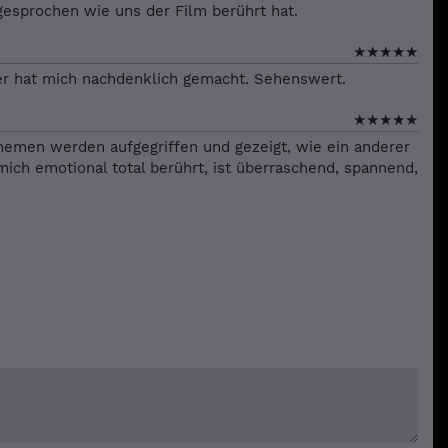
esprochen wie uns der Film berührt hat.
★
★
★
★
★
r er hat mich nachdenklich gemacht. Sehenswert.
★
★
★
★
★
Themen werden aufgegriffen und gezeigt, wie ein anderer
ich emotional total berührt, ist überraschend, spannend,