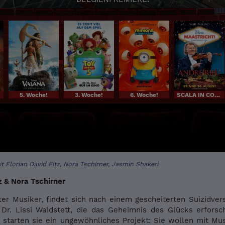
5. Woche!
3. Woche!
6. Woche!
SCALA IN CONCERT
Mit Florian David Fitz, Nora Tschirner, Jasmin Shakeri
z & Nora Tschirner
rter Musiker, findet sich nach einem gescheiterten Suizidver
 Dr. Lissi Waldstett, die das Geheimnis des Glücks erforsc
tarten sie ein ungewöhnliches Projekt: Sie wollen mit M