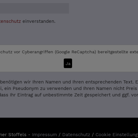
tenschutz
einverstanden.
chutz vor Cyberangriffen (Google ReCaptcha)
bereitgestellte ext
Ja
benötigen wir Ihren Namen und Ihren entsprechenden Text. Es
i, ein Pseudonym zu verwenden und Ihren Namen nicht Preis 
dass Ihr Eintrag auf unbestimmte Zeit gespeichert und ggf. v
ner Stoffels -
Impressum
/
Datenschutz
/
Cookie Einstellun